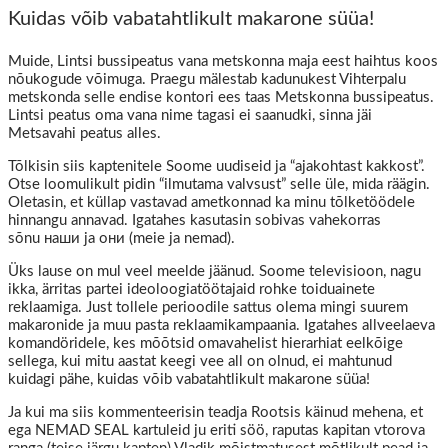
Kuidas võib vabatahtlikult makarone süüa!
Muide, Lintsi bussipeatus vana metskonna maja eest haihtus koos
nõukogude võimuga. Praegu mälestab kadunukest Vihterpalu
metskonda selle endise kontori ees taas Metskonna bussipeatus.
Lintsi peatus oma vana nime tagasi ei saanudki, sinna jäi
Metsavahi peatus alles.
Tõlkisin siis kaptenitele Soome uudiseid ja “ajakohtast kakkost”.
Otse loomulikult pidin “ilmutama valvsust” selle üle, mida räägin.
Oletasin, et küllap vastavad ametkonnad ka minu tõlketöödele
hinnangu annavad. Igatahes kasutasin sobivas vahekorras
sõnu наши ja они (meie ja nemad).
Üks lause on mul veel meelde jäänud. Soome televisioon, nagu
ikka, ärritas partei ideoloogiatöötajaid rohke toiduainete
reklaamiga. Just tollele perioodile sattus olema mingi suurem
makaronide ja muu pasta reklaamikampaania. Igatahes allveelaeva
komandöridele, kes mõõtsid omavahelist hierarhiat eelkõige
sellega, kui mitu aastat keegi vee all on olnud, ei mahtunud
kuidagi pähe, kuidas võib vabatahtlikult makarone süüa!
Ja kui ma siis kommenteerisin teadja Rootsis käinud mehena, et
ega NEMAD SEAL kartuleid ju eriti söö, raputas kapitan vtorova