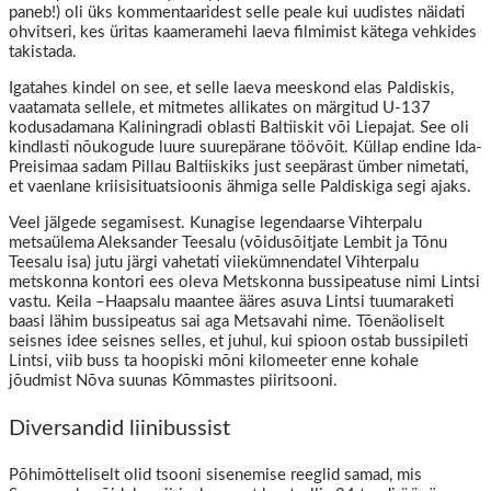
paneb!) oli üks kommentaaridest selle peale kui uudistes näidati
ohvitseri, kes üritas kaameramehi laeva filmimist kätega vehkides
takistada.
Igatahes kindel on see, et selle laeva meeskond elas Paldiskis,
vaatamata sellele, et mitmetes allikates on märgitud U-137
kodusadamana Kaliningradi oblasti Baltiiskit või Liepajat. See oli
kindlasti nõukogude luure suurepärane töövõit. Küllap endine Ida-
Preisimaa sadam Pillau Baltiiskiks just seepärast ümber nimetati,
et vaenlane kriisisituatsioonis ähmiga selle Paldiskiga segi ajaks.
Veel jälgede segamisest. Kunagise legendaarse Vihterpalu
metsaülema Aleksander Teesalu (võidusõitjate Lembit ja Tõnu
Teesalu isa) jutu järgi vahetati viiekümnendatel Vihterpalu
metskonna kontori ees oleva Metskonna bussipeatuse nimi Lintsi
vastu. Keila –Haapsalu maantee ääres asuva Lintsi tuumaraketi
baasi lähim bussipeatus sai aga Metsavahi nime. Tõenäoliselt
seisnes idee seisnes selles, et juhul, kui spioon ostab bussipileti
Lintsi, viib buss ta hoopiski mõni kilomeeter enne kohale
jõudmist Nõva suunas Kõmmastes piiritsooni.
Diversandid liinibussist
Põhimõtteliselt olid tsooni sisenemise reeglid samad, mis