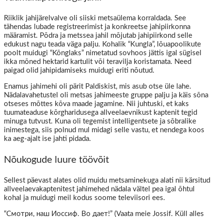
Riiklik jahijärelvalve oli siiski metsaülema korraldada. See
tähendas lubade registreerimist ja konkreetse jahipiirkonna
määramist. Põdra ja metssea jahil mõjutab jahipiirkond selle
edukust nagu teada väga palju. Kohalik “Kungla”, lõuapoolikute
poolt muidugi “Kõnglaks” nimetatud sovhoos jättis igal sügisel
ikka mõned hektarid kartulit või teravilja koristamata. Need
paigad olid jahipidamiseks muidugi eriti nõutud.
Enamus jahimehi oli pärit Paldiskist, mis asub otse üle lahe.
Nädalavahetustel oli metsas jahimeeste gruppe palju ja käis sõna
otseses mõttes kõva maade jagamine. Nii juhtuski, et kaks
tuumateaduse kõrgharidusega allveelaevnikust kaptenit tegid
minuga tutvust. Kuna oli tegemist intelligentsete ja sõbralike
inimestega, siis polnud mul midagi selle vastu, et nendega koos
ka aeg-ajalt ise jahti pidada.
Nõukogude luure töövõit
Sellest päevast alates olid muidu metsaminekuga alati nii kärsitud
allveelaevakaptenitest jahimehed nädala vältel pea igal õhtul
kohal ja muidugi meil kodus soome televiisori ees.
“Смотри, наш Иоссиф. Во дает!” (Vaata meie Jossif. Küll alles