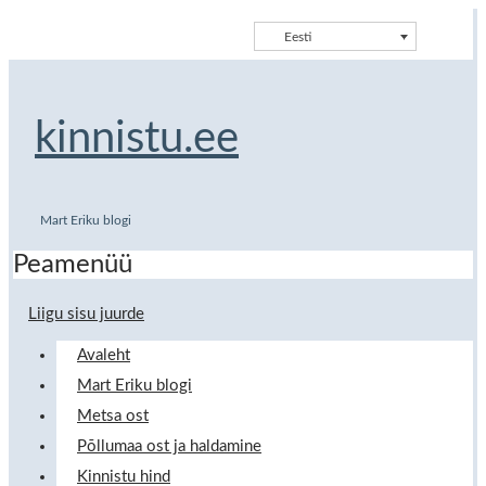
Eesti
kinnistu.ee
Mart Eriku blogi
Peamenüü
Liigu sisu juurde
Avaleht
Mart Eriku blogi
Metsa ost
Põllumaa ost ja haldamine
Kinnistu hind