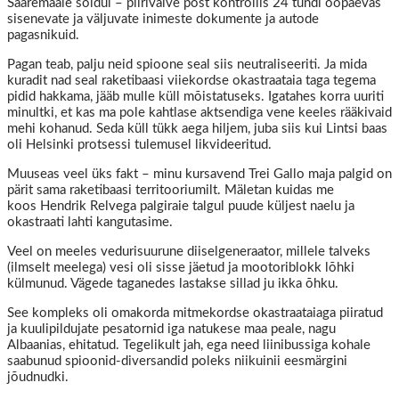
Saaremaale sõidul – piirivalve post kontrollis 24 tundi ööpäevas
sisenevate ja väljuvate inimeste dokumente ja autode
pagasnikuid.
Pagan teab, palju neid spioone seal siis neutraliseeriti. Ja mida
kuradit nad seal raketibaasi viiekordse okastraataia taga tegema
pidid hakkama, jääb mulle küll mõistatuseks. Igatahes korra uuriti
minultki, et kas ma pole kahtlase aktsendiga vene keeles rääkivaid
mehi kohanud. Seda küll tükk aega hiljem, juba siis kui Lintsi baas
oli Helsinki protsessi tulemusel likvideeritud.
Muuseas veel üks fakt – minu kursavend Trei Gallo maja palgid on
pärit sama raketibaasi territooriumilt. Mäletan kuidas me
koos Hendrik Relvega palgiraie talgul puude küljest naelu ja
okastraati lahti kangutasime.
Veel on meeles vedurisuurune diiselgeneraator, millele talveks
(ilmselt meelega) vesi oli sisse jäetud ja mootoriblokk lõhki
külmunud. Vägede taganedes lastakse sillad ju ikka õhku.
See kompleks oli omakorda mitmekordse okastraataiaga piiratud
ja kuulipildujate pesatornid iga natukese maa peale, nagu
Albaanias, ehitatud. Tegelikult jah, ega need liinibussiga kohale
saabunud spioonid-diversandid poleks niikuinii eesmärgini
jõudnudki.