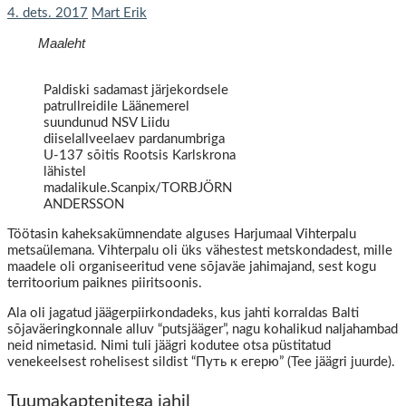
4. dets. 2017
Mart Erik
Maaleht
Paldiski sadamast järjekordsele
patrullreidile Läänemerel
suundunud NSV Liidu
diiselallveelaev pardanumbriga
U-137 sõitis Rootsis Karlskrona
lähistel
madalikule.Scanpix/TORBJÖRN
ANDERSSON
Töötasin kaheksakümnendate alguses Harjumaal Vihterpalu
metsaülemana. Vihterpalu oli üks vähestest metskondadest, mille
maadele oli organiseeritud vene sõjaväe jahimajand, sest kogu
territoorium paiknes piiritsoonis.
Ala oli jagatud jäägerpiirkondadeks, kus jahti korraldas Balti
sõjaväeringkonnale alluv “putsjääger”, nagu kohalikud naljahambad
neid nimetasid. Nimi tuli jäägri kodutee otsa püstitatud
venekeelsest rohelisest sildist “Путь к егерю” (Tee jäägri juurde).
Tuumakaptenitega jahil