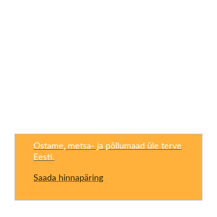
Ostame, metsa- ja
põllumaad üle terve
Eesti.
Saada hinnapäring