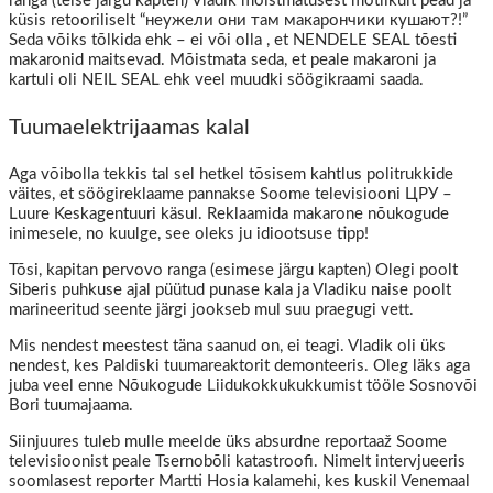
ranga (teise järgu kapten) Vladik mõistmatusest mõtlikult pead ja
küsis retooriliselt “неужели они там макарончики кушают?!”
Seda võiks tõlkida ehk – ei või olla , et NENDELE SEAL tõesti
makaronid maitsevad. Mõistmata seda, et peale makaroni ja
kartuli oli NEIL SEAL ehk veel muudki söögikraami saada.
Tuumaelektrijaamas kalal
Aga võibolla tekkis tal sel hetkel tõsisem kahtlus politrukkide
väites, et söögireklaame pannakse Soome televisiooni ЦРУ –
Luure Keskagentuuri käsul. Reklaamida makarone nõukogude
inimesele, no kuulge, see oleks ju idiootsuse tipp!
Tõsi, kapitan pervovo ranga (esimese järgu kapten) Olegi poolt
Siberis puhkuse ajal püütud punase kala ja Vladiku naise poolt
marineeritud seente järgi jookseb mul suu praegugi vett.
Mis nendest meestest täna saanud on, ei teagi. Vladik oli üks
nendest, kes Paldiski tuumareaktorit demonteeris. Oleg läks aga
juba veel enne Nõukogude Liidukokkukukkumist tööle Sosnovõi
Bori tuumajaama.
Siinjuures tuleb mulle meelde üks absurdne reportaaž Soome
televisioonist peale Tsernobõli katastroofi. Nimelt intervjueeris
soomlasest reporter Martti Hosia kalamehi, kes kuskil Venemaal