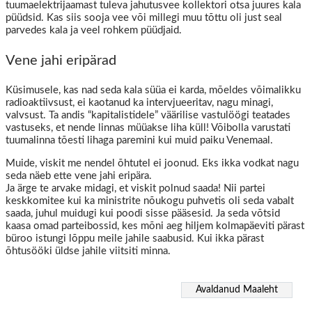
tuumaelektrijaamast tuleva jahutusvee kollektori otsa juures kala
püüdsid. Kas siis sooja vee või millegi muu tõttu oli just seal
parvedes kala ja veel rohkem püüdjaid.
Vene jahi eripärad
Küsimusele, kas nad seda kala süüa ei karda, mõeldes võimalikku
radioaktiivsust, ei kaotanud ka intervjueeritav, nagu minagi,
valvsust. Ta andis “kapitalistidele” väärilise vastulöögi teatades
vastuseks, et nende linnas müüakse liha küll! Võibolla varustati
tuumalinna tõesti lihaga paremini kui muid paiku Venemaal.
Muide, viskit me nendel õhtutel ei joonud. Eks ikka vodkat nagu
seda näeb ette vene jahi eripära.
Ja ärge te arvake midagi, et viskit polnud saada! Nii partei
keskkomitee kui ka ministrite nõukogu puhvetis oli seda vabalt
saada, juhul muidugi kui poodi sisse pääsesid. Ja seda võtsid
kaasa omad parteibossid, kes mõni aeg hiljem kolmapäeviti pärast
büroo istungi lõppu meile jahile saabusid. Kui ikka pärast
õhtusööki üldse jahile viitsiti minna.
Avaldanud Maaleht