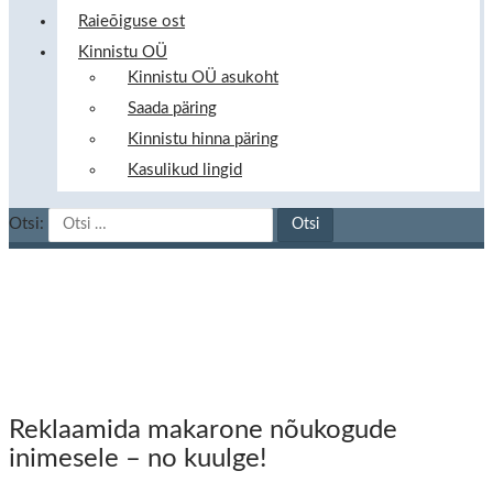
Raieõiguse ost
Kinnistu OÜ
Kinnistu OÜ asukoht
Saada päring
Kinnistu hinna päring
Kasulikud lingid
Otsi:
Reklaamida makarone nõukogude
inimesele – no kuulge!