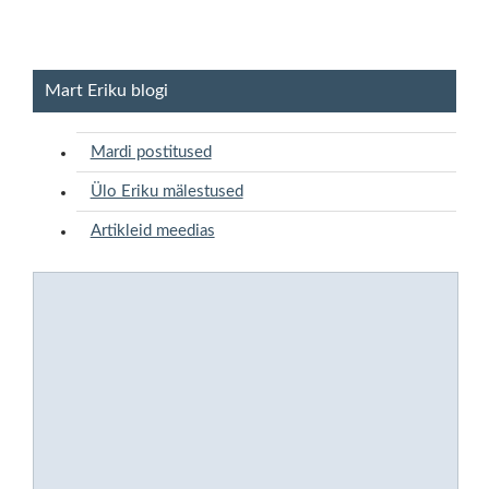
Mart Eriku blogi
Mardi postitused
Ülo Eriku mälestused
Artikleid meedias